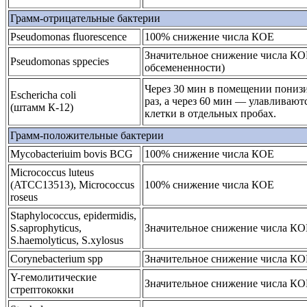
Грамм-отрицательные бактерии
Pseudomonas fluorescence
100% снижение числа КОЕ
Значительное снижение числа КО
Pseudomonas sppecies
обсемененности)
Через 30 мин в помещении понизи
Eschericha coli
раз, а через 60 мин — улавливаю
(штaмм К-12)
клетки в отдельных пробах.
Грамм-положительные бактерии
Mycobacteriuim bovis BCG
100% снижение числа КОЕ
Micrococcus luteus
(ATCC13513), Micrococcus
100% снижение числа КОЕ
roseus
Staphylococcus, epidermidis,
S.saprophyticus,
Значительное снижение числа К
S.haemolyticus, S.xylosus
Corynebacterium spp
Значительное снижение числа К
Y-гемолитические
Значительное снижение числа К
стрептококки