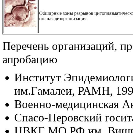
Обширные зоны разрывов цитоплазматической
полная дезорганизация.
Перечень организаций, п
апробацию
Институт Эпидемиолог
им.Гамалеи, РАМН, 199
Военно-медицинская А
Спасо-Перовский госит
ЦВКГ МО РФ им. Вишне